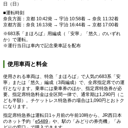
日（日）
■運転時刻
奈良方面：京都 10:42発 → 宇治 10:58着 → 奈良 11:32着
京都方面：奈良 16:13発 → 宇治 16:44着 → 京都 17:00着
※683系「まほろば」用編成（「安寧」「悠久」のいずれ
か）で運転。
※運行当日は車内で記念乗車証を配布
使用車両と料金
使用される車両は、特急「まほろば」で人気の683系「安
寧」または「悠久」編成（3両編成）で、全席指定席での運
行となります。乗車には乗車券のほか、指定席特急券が必
要。指定席特急料金は全区間一律で、通常期は1,290円（こ
ども半額）。チケットレス特急券の場合は1,090円とおトク
になります。
指定席特急券は運転日1ヶ月前の午前10時から、JR西日本
のネット予約「
e5489
」や、駅の「みどりの券売機」「み
どりの窓口」で購入できます。