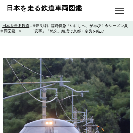
日本を走る鉄道車両図鑑
日本を走る鉄道
JR奈良線に臨時特急「いにしへ」が再び！今シーズン夏、
車両図鑑
>
「安寧」「悠久」編成で京都・奈良を結ぶ