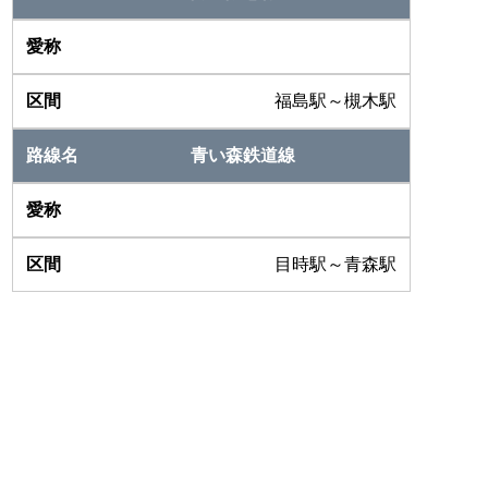
福島駅～槻木駅
青い森鉄道線
目時駅～青森駅