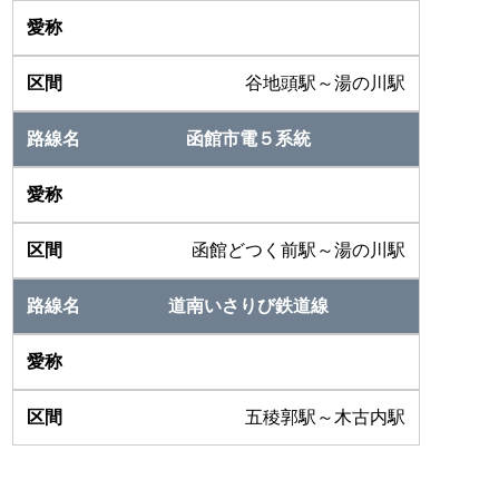
谷地頭駅～湯の川駅
函館市電５系統
函館どつく前駅～湯の川駅
道南いさりび鉄道線
五稜郭駅～木古内駅