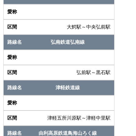
大鰐駅～中央弘前駅
弘南鉄道弘南線
弘前駅～黒石駅
津軽鉄道線
津軽五所川原駅～津軽中里駅
由利高原鉄道鳥海山ろく線