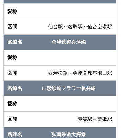
仙台駅～名取駅～仙台空港駅
会津鉄道会津線
西若松駅～会津高原尾瀬口駅
山形鉄道フラワー長井線
赤湯駅～荒砥駅
弘南鉄道大鰐線