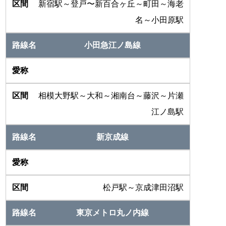
新宿駅～登戸〜新百合ヶ丘～町田～海老
名～小田原駅
小田急江ノ島線
相模大野駅～大和～湘南台～藤沢～片瀬
江ノ島駅
新京成線
松戸駅～京成津田沼駅
東京メトロ丸ノ内線