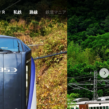
ＪＲ
私鉄
路線
鉄道マニア