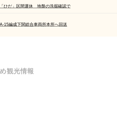
急「ひだ」区間運休 地盤の洗掘確認で
A-15編成下関総合車両所本所へ回送
すめ観光情報