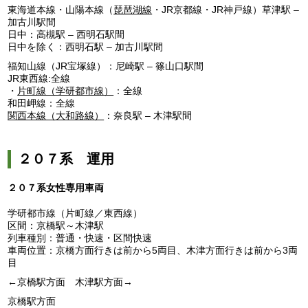
東海道本線・山陽本線（
琵琶湖線
・JR京都線・JR神戸線）草津駅 –
加古川駅間
日中：高槻駅 – 西明石駅間
日中を除く：西明石駅 – 加古川駅間
福知山線（JR宝塚線）：尼崎駅 – 篠山口駅間
JR東西線:全線
・
片町線（学研都市線）
：全線
和田岬線：全線
関西本線（大和路線）
：奈良駅 – 木津駅間
２０７系 運用
２０７系女性専用車両
学研都市線（片町線／東西線）
区間：京橋駅～木津駅
列車種別：普通・快速・区間快速
車両位置：京橋方面行きは前から5両目、木津方面行きは前から3両
目
←京橋駅方面 木津駅方面→
京橋駅方面