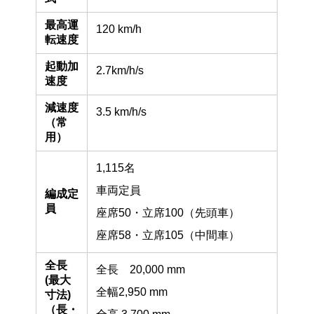
最高運
120 km/h
転速度
起動加
2.7km/h/s
速度
減速度
3.5 km/h/s
（常
用）
1,115名
車両定員
編成定
員
座席50・立席100（先頭車）
座席58・立席105（中間車）
全長
全長 20,000 mm
(最大
全幅2,950 mm
寸法)
（長・