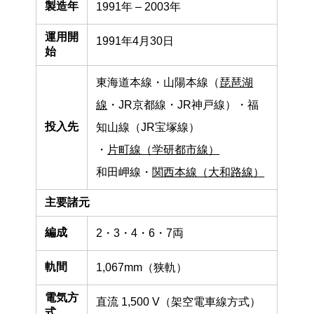
製造年
1991年 – 2003年
運用開
1991年4月30日
始
東海道本線・山陽本線（
琵琶湖
線
・JR京都線・JR神戸線）・福
投入先
知山線（JR宝塚線）
・
片町線（学研都市線）
和田岬線・
関西本線（大和路線）
主要諸元
編成
2・3・4・6・7両
軌間
1,067mm（狭軌）
電気方
直流 1,500 V（架空電車線方式）
式