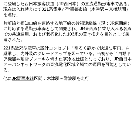
に登場した西日本旅客鉄道（JR西日本）の直流通勤形電車である。
現在は入れ替えにて
321系
電車が学研都市線（木津駅 – 京橋駅間）
を運行。
片町線と福知山線を連絡する地下線の片福連絡線（現：JR東西線）
に対応する通勤形車両として開発され、JR東西線に乗り入れる各線
での共通運用、および老朽化した103系の置き換えを目的として製
造された。
221系
近郊型電車の設計コンセプト「明るく静かで快適な車両」を
継承し、内外装のグレードアップを図っている。当初から半自動ド
ア機能や耐雪ブレーキを備えた寒冷地仕様となっており、JR西日本
アーバンネットワークの直流電化区域全域での運用を可能としてい
る。
他に
JR関西本線
区間：木津駅～難波駅を走行