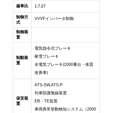
歯車比
1:7.07
制御方
VVVFインバータ制御
式
制御装
置
電気指令式ブレーキ
耐雪ブレーキ
制動装
置
全電気ブレーキ(2000番台・体質
改善車)
ATS-SW,ATS-P
列車防護無線装置
保安装
EB・TE装置
置
車両異常挙動検知システム（2000