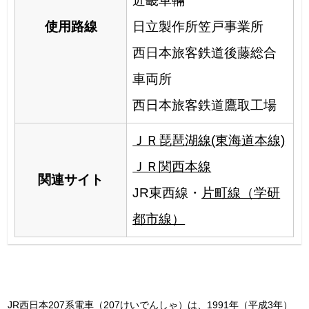
近畿車輛
使用路線
日立製作所笠戸事業所
西日本旅客鉄道後藤総合
車両所
西日本旅客鉄道鷹取工場
ＪＲ琵琶湖線(東海道本線)
ＪＲ関西本線
関連サイト
JR東西線・
片町線（学研
都市線）
JR西日本207系電車（207けいでんしゃ）は、1991年（平成3年）