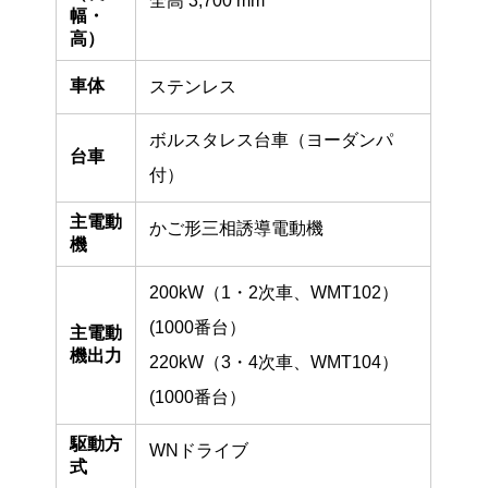
全高 3,700 mm
幅・
高）
車体
ステンレス
ボルスタレス台車（ヨーダンパ
台車
付）
主電動
かご形三相誘導電動機
機
200kW（1・2次車、WMT102）
(1000番台）
主電動
機出力
220kW（3・4次車、WMT104）
(1000番台）
駆動方
WNドライブ
式