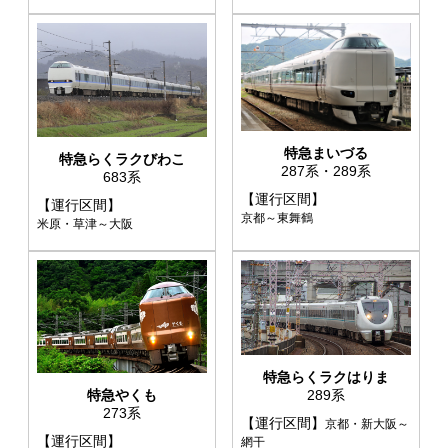
特急まいづる
特急らくラクびわこ
287系・289系
683系
【運行区間】
【運行区間】
京都～東舞鶴
米原・草津～大阪
特急らくラクはりま
特急やくも
289系
273系
【運行区間】
京都・新大阪～
【運行区間】
網干