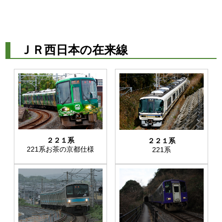
ＪＲ西日本の在来線
２２１系
２２１系
221系お茶の京都仕様
221系