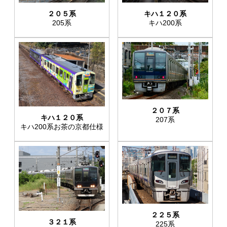
キハ１２０系
２０５系
キハ200系
205系
２０７系
キハ１２０系
207系
キハ200系お茶の京都仕様
２２５系
３２１系
225系