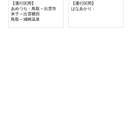
【運行区間】
【運行区間】
はなあかり：
あめつち：鳥取～出雲市
米子～出雲横田
鳥取～城崎温泉