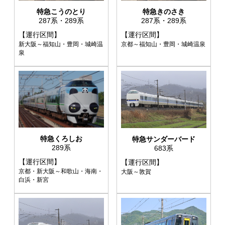
特急こうのとり
特急きのさき
287系・289系
287系・289系
【運行区間】
【運行区間】
新大阪～福知山・豊岡・城崎温
京都～福知山・豊岡・城崎温泉
泉
特急くろしお
特急サンダーバード
289系
683系
【運行区間】
【運行区間】
京都・新大阪～和歌山・海南・
大阪～敦賀
白浜・新宮