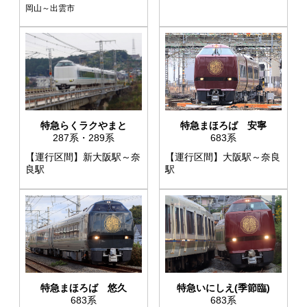
岡山～出雲市
特急らくラクやまと
特急まほろば 安寧
287系・289系
683系
【運行区間】新大阪駅～奈
【運行区間】大阪駅～奈良
良駅
駅
特急まほろば 悠久
特急いにしえ(季節臨)
683系
683系