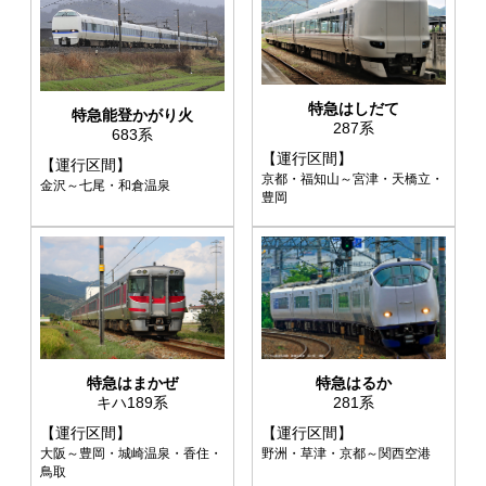
特急はしだて
特急能登かがり火
287系
683系
【運行区間】
【運行区間】
京都・福知山～宮津・天橋立・
金沢～七尾・和倉温泉
豊岡
特急はるか
特急はまかぜ
281系
キハ189系
【運行区間】
【運行区間】
野洲・草津・京都～関西空港
大阪～豊岡・城崎温泉・香住・
鳥取