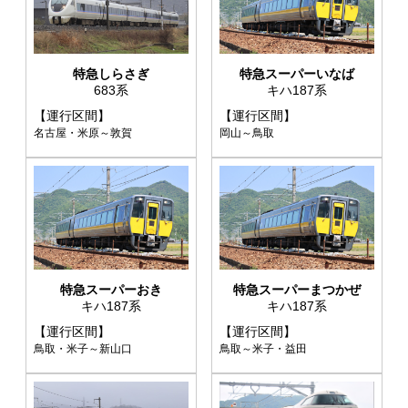
特急しらさぎ
特急スーパーいなば
683系
キハ187系
【運行区間】
【運行区間】
名古屋・米原～敦賀
岡山～鳥取
特急スーパーおき
特急スーパーまつかぜ
キハ187系
キハ187系
【運行区間】
【運行区間】
鳥取・米子～新山口
鳥取～米子・益田