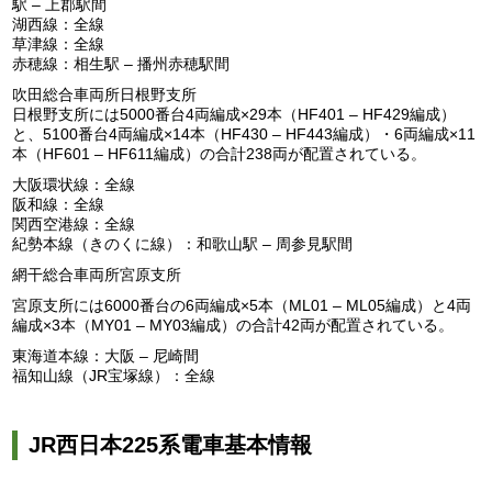
駅 – 上郡駅間
湖西線：全線
草津線：全線
赤穂線：相生駅 – 播州赤穂駅間
吹田総合車両所日根野支所
日根野支所には5000番台4両編成×29本（HF401 – HF429編成）
と、5100番台4両編成×14本（HF430 – HF443編成）・6両編成×11
本（HF601 – HF611編成）の合計238両が配置されている。
大阪環状線：全線
阪和線：全線
関西空港線：全線
紀勢本線（きのくに線）：和歌山駅 – 周参見駅間
網干総合車両所宮原支所
宮原支所には6000番台の6両編成×5本（ML01 – ML05編成）と4両
編成×3本（MY01 – MY03編成）の合計42両が配置されている。
東海道本線：大阪 – 尼崎間
福知山線（JR宝塚線）：全線
JR西日本225系電車基本情報