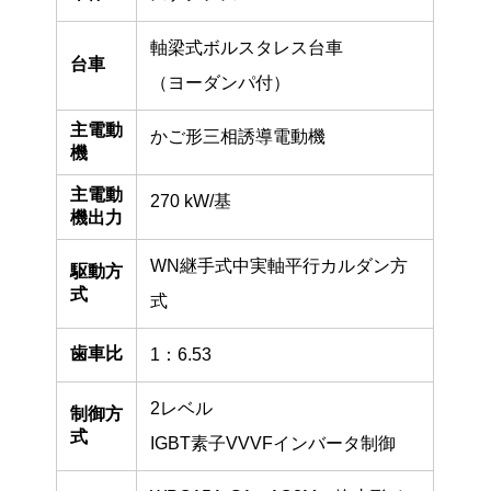
軸梁式ボルスタレス台車
台車
（ヨーダンパ付）
主電動
かご形三相誘導電動機
機
主電動
270 kW/基
機出力
WN継手式中実軸平行カルダン方
駆動方
式
式
歯車比
1：6.53
2レベル
制御方
式
IGBT素子VVVFインバータ制御