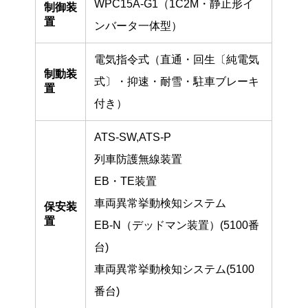
WPC15A-G1（1C2M・静止形イ
制御装
置
ンバータ一体型）
電気指令式（直通・回生〔純電気
制動装
式〕・抑速・耐雪・駐車ブレーキ
置
付き）
ATS-SW,ATS-P
列車防護無線装置
EB・TE装置
車両異常挙動検知システム
保安装
置
EB-N（デッドマン装置）(5100番
台)
車両異常挙動検知システム(5100
番台)