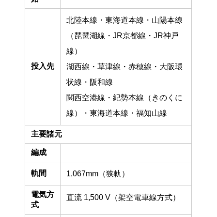
北陸本線・東海道本線・山陽本線
（琵琶湖線・JR京都線・JR神戸
線）
投入先
湖西線・草津線・赤穂線・大阪環
状線・阪和線
関西空港線・紀勢本線（きのくに
線）・東海道本線・福知山線
主要諸元
編成
軌間
1,067mm（狭軌）
電気方
直流 1,500 V（架空電車線方式）
式