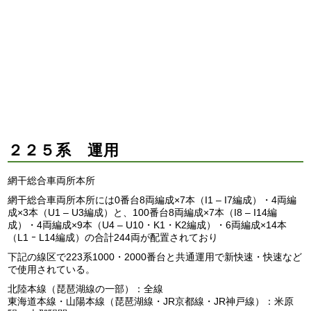
２２５系 運用
網干総合車両所本所
網干総合車両所本所には0番台8両編成×7本（I1 – I7編成）・4両編
成×3本（U1 – U3編成）と、100番台8両編成×7本（I8 – I14編
成）・4両編成×9本（U4 – U10・K1・K2編成）・6両編成×14本
（L1 ｰ L14編成）の合計244両が配置されており
下記の線区で223系1000・2000番台と共通運用で新快速・快速など
で使用されている。
北陸本線（琵琶湖線の一部）：全線
東海道本線・山陽本線（琵琶湖線・JR京都線・JR神戸線）：米原