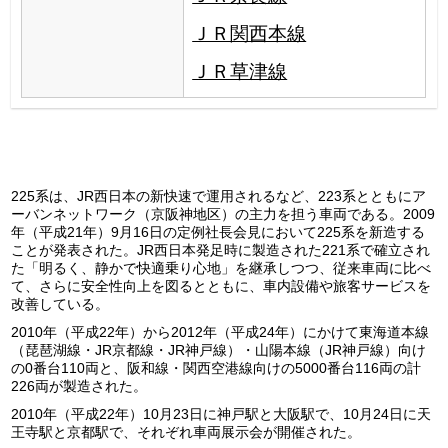
ＪＲ関西本線
ＪＲ草津線
225系は、JR西日本の新快速で運用されるなど、223系とともにア
ーバンネットワーク（京阪神地区）の主力を担う車両である。2009
年（平成21年）9月16日の定例社長会見において225系を新造する
ことが発表された。JR西日本発足時に製造された221系で確立され
た「明るく、静かで快適乗り心地」を継承しつつ、従来車両に比べ
て、さらに安全性向上を図るとともに、車内設備や旅客サービスを
改善している。
2010年（平成22年）から2012年（平成24年）にかけて東海道本線
（琵琶湖線・JR京都線・JR神戸線）・山陽本線（JR神戸線）向け
の0番台110両と、阪和線・関西空港線向けの5000番台116両の計
226両が製造された。
2010年（平成22年）10月23日に神戸駅と大阪駅で、10月24日に天
王寺駅と京都駅で、それぞれ車両展示会が開催された。