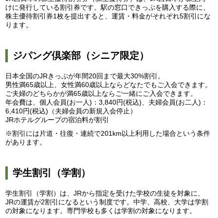
けに発行している割引券です。駅の窓口できっぷを購入する際に、
株主優待割引券1枚を提出すると、運賃・料金がそれぞれ5割引にな
ります。
ジパング倶楽部（シニア限定）
日本全国のJRきっぷが年間20回まで最大30%割引。
男性満65歳以上、女性満60歳以上ならどなたでもご入会できます。
ご夫婦のどちらかが満65歳以上ならご一緒にご入会できます。
年会費は、個人会員(お一人)：3,840円(税込)、夫婦会員(お二人)：
6,410円(税込)（夫婦会員の新規入会停止）
JRホテルグループの宿泊料が割引
※割引には片道・往復・連続で201km以上利用した場合という条件
があります。
学生割引（学割）
学生割引（学割）は、JRから指定を受けた学校の生徒を対象に、
JRの運賃が2割引になるという制度です。中学、高校、大学は学割
の対象になります。専門学校も多くは学割の対象になります。