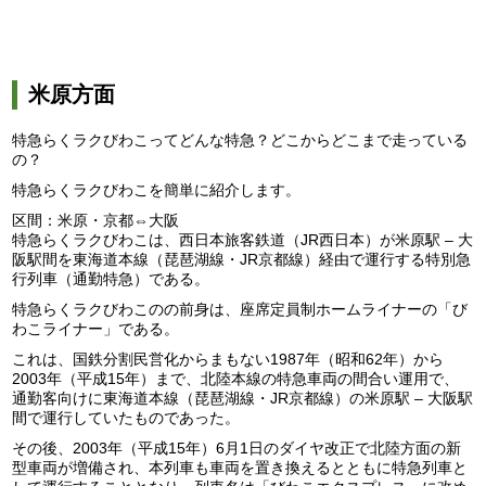
米原方面
特急らくラクびわこってどんな特急？どこからどこまで走っている
の？
特急らくラクびわこを簡単に紹介します。
区間：米原・京都⇔大阪
特急らくラクびわこは、西日本旅客鉄道（JR西日本）が米原駅 – 大
阪駅間を東海道本線（琵琶湖線・JR京都線）経由で運行する特別急
行列車（通勤特急）である。
特急らくラクびわこのの前身は、座席定員制ホームライナーの「び
わこライナー」である。
これは、国鉄分割民営化からまもない1987年（昭和62年）から
2003年（平成15年）まで、北陸本線の特急車両の間合い運用で、
通勤客向けに東海道本線（琵琶湖線・JR京都線）の米原駅 – 大阪駅
間で運行していたものであった。
その後、2003年（平成15年）6月1日のダイヤ改正で北陸方面の新
型車両が増備され、本列車も車両を置き換えるとともに特急列車と