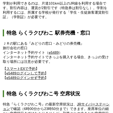
学割が利用できるのは、片道101km以上のJR線を利用する場合で
す。割引内容は、運賃が2割引です（特急券は割引なし）。学割を
利用するには、所属する学校が発行する「学生・生徒旅客運賃割引
証」（学割証）が必要です。
特急 らくラクびわこ 駅券売機・窓口
ＪＲの駅にある『みどりの窓口・みどりの券売機』
旅行会社の窓口
インターネット予約サイト（
e5489
）
インターネット予約サイトできっぷを購入する場合、きっぷの受け
取り場所には注意が必要です。
【
スマートEXで予約
】
【
e5489ログインして予約
】
【
e5489ログインせず予約
】
特急 らくラクびわこ号 空席状況
特急『らくラクびわこ号』の最新空席状況は、
JRサイバーステーシ
ョン
で確認（6時00分から23時50分まで）できます。座席単位の細