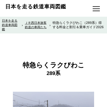
日本を走る鉄道車両図鑑
日本を走る
特急らくラクびわこ（289系）得
ＪＲ西日本旅客
鉄道車両図
›
›
する料金と割引＆乗車ガイド2026
鉄道の車両たち
鑑
特急らくラクびわこ
289系