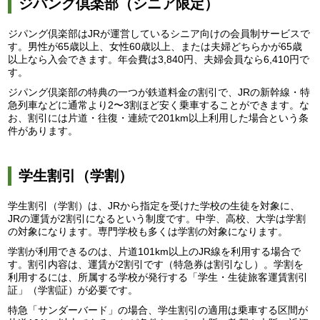
ジパング倶楽部（シニア限定）
ジパング倶楽部はJRが運営しているシニア向けの会員制サービスで
す。男性が65歳以上、女性60歳以上、または夫婦どちらかが65歳
以上なら入会できます。年会費は3,840円、夫婦会員なら6,410円で
す。
ジパング倶楽部の特典の一つが鉄道料金の割引で、JRの新幹線・特
急列車などに通常より2〜3割ほど安く乗車することができます。な
お、割引には片道・往復・連続で201km以上利用した場合という条
件があります。
学生割引（学割）
学生割引（学割）は、JRから指定を受けた学校の生徒を対象に、
JRの運賃が2割引になるという制度です。中学、高校、大学は学割
の対象になります。専門学校も多くは学割の対象になります。
学割が利用できるのは、片道101km以上のJR線を利用する場合で
す。割引内容は、運賃が2割引です（特急券は割引なし）。学割を
利用するには、所属する学校が発行する「学生・生徒旅客運賃割引
証」（学割証）が必要です。
特急「サンダーバード」の場合、学生割引の適用は乗車する区間が