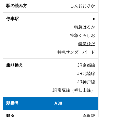
しんおおさか
●
特急はるか
特急くろしお
特急ひだ
特急サンダーバード
JR京都線
JR北陸線
JR神戸線
JR宝塚線（福知山線）
A38
高槻駅