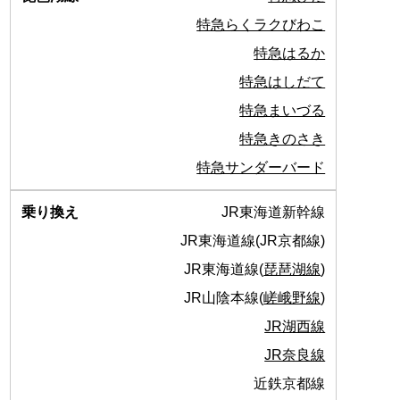
特急らくラクびわこ
特急はるか
特急はしだて
特急まいづる
特急きのさき
特急サンダーバード
JR東海道新幹線
JR東海道線(JR京都線)
JR東海道線(
琵琶湖線
)
JR山陰本線(
嵯峨野線
)
JR湖西線
JR奈良線
近鉄京都線