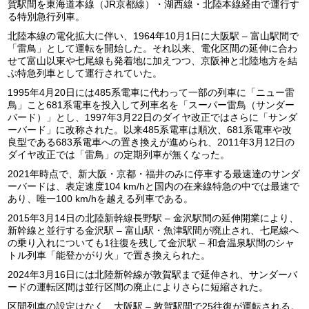
賀駅間を東海道本線（JR京都線）・湖西線・北陸本線経由で運行す
る特別急行列車。
北陸本線の電化拡大に伴い、1964年10月1日に大阪駅 – 富山駅間で
「雷鳥」として運転を開始した。それ以来、電化区間の延伸に合わ
せて富山以東や七尾線も発着地に加えつつ、京阪神と北陸地方を結
ぶ特急列車として運行されていた。
1995年4月20日には485系電車に代わって一部の列車に「ニュー雷
鳥」こと681系電車を投入して列車名を「スーパー雷鳥（サンダー
バード）」とし、1997年3月22日のダイヤ改正ではさらに「サンダ
ーバード」に改称された。以来485系電車は順次、681系電車や改
良型である683系電車への置き換えが進められ、2011年3月12日の
ダイヤ改正では「雷鳥」の定期列車が無くなった。
2021年時点で、新大阪・京都・福井のみに停車する最速達のサンダ
ーバードは、表定速度104 km/hと国内の在来線特急の中では最速で
あり、唯一100 km/hを越える列車である。
2015年3月14日の北陸新幹線長野駅 – 金沢駅間の延伸開業により、
新幹線と並行する金沢駅 – 富山駅・魚津駅間が廃止され、七尾線へ
の乗り入れについても1往復を残して金沢駅 – 和倉温泉駅間のシャ
トル列車「能登かがり火」で置き換えられた。
2024年3月16日には北陸新幹線が敦賀駅まで延伸され、サンダーバ
ードの運転区間は並行区間の廃止によりさらに短縮された。
区間列車の設定はなく、大阪駅 – 敦賀駅間で25往復が運転される。