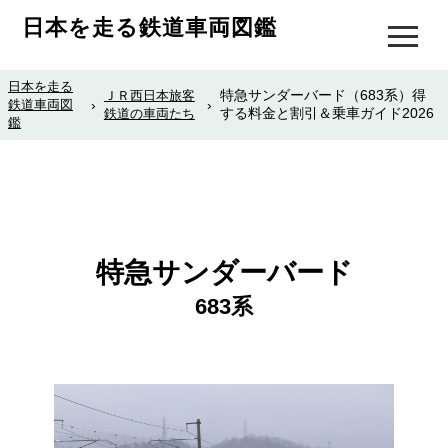
日本を走る鉄道車両図鑑
日本を走る
特急サンダーバード（683系）得
ＪＲ西日本旅客
鉄道車両図
›
›
する料金と割引＆乗車ガイド2026
鉄道の車両たち
鑑
特急サンダーバード
683系