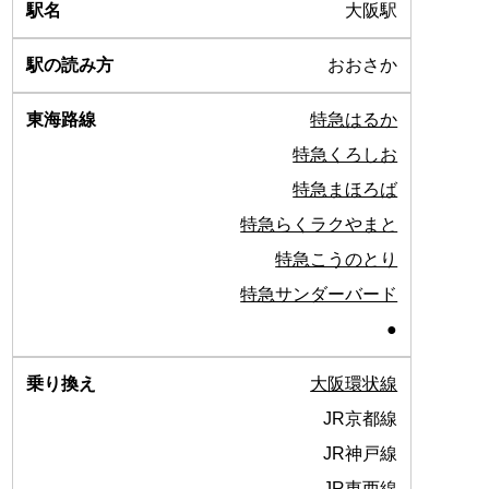
大阪駅
おおさか
特急はるか
特急くろしお
特急まほろば
特急らくラクやまと
特急こうのとり
特急サンダーバード
●
大阪環状線
JR京都線
JR神戸線
JR東西線