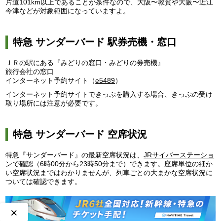
片道101km以上であることが条件なので、大阪〜敦賀や大阪〜近江
今津などが対象範囲になっていますよ。
特急 サンダーバード 駅券売機・窓口
ＪＲの駅にある『みどりの窓口・みどりの券売機』
旅行会社の窓口
インターネット予約サイト（
e5489
）
インターネット予約サイトできっぷを購入する場合、きっぷの受け
取り場所には注意が必要です。
特急 サンダーバード 空席状況
特急『サンダーバード』の最新空席状況は、
JRサイバーステーショ
ン
で確認（6時00分から23時50分まで）できます。座席単位の細か
い空席状況まではわかりませんが、列車ごとの大まかな空席状況に
ついては確認できます。
×